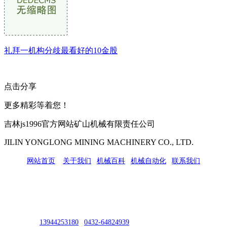
礼拜一机构分歧最看好的10金股
点击分享
更多精彩等着您！
吉林js1996官方网站矿山机械有限责任公司
JILIN YONGLONG MINING MACHINERY CO., LTD.
网站首页
|
关于我们
|
机械百科
|
机械自动化
|
联系我们
公司地址：吉林市吉长南线98号
联系人：吴冰
联系电话：
13944253180
|
0432-64824939