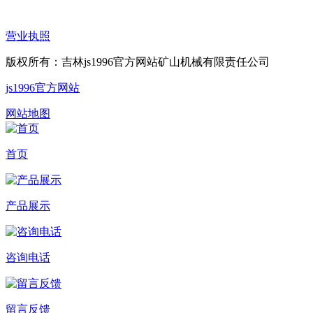
营业执照
版权所有：吉林js1996官方网站矿山机械有限责任公司
js1996官方网站
网站地图
首页
产品展示
咨询电话
留言反馈