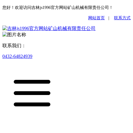
您好！欢迎访问吉林js1996官方网站矿山机械有限责任公司！
网站首页
|
联系方式
联系我们：
0432-64824939