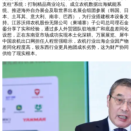
支柱”系统：打制精品商业论坛、成立农机数据出海赋能系
统、推进海外自办展会及取世界出名展会组团参展（韩国、日
本、土耳其、意大利、南非、巴西），为行业搭建根本设备支
持。江苏沃得农机股份无限公司（柬埔寨）子公司总司理石金
銮分享了实和经验，通过多人外贸团队驻地推广和底盘差同化
设想，正在东南亚市场成功实现本土化深耕。万展展览、犀牛
中国农机出口网担任人程世强暗示，农机行业出海企业因产物
差同化程度高，较东西行业更具抱团成长劣势，这为财产协同
供给了现实根本。