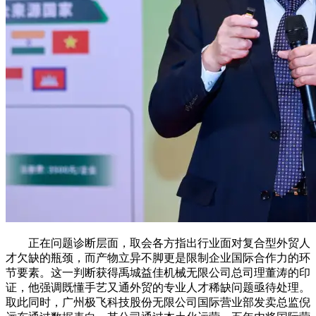
正在问题诊断层面，取会各方指出行业面对复合型外贸人
才欠缺的瓶颈，而产物立异不脚更是限制企业国际合作力的环
节要素。这一判断获得禹城益佳机械无限公司总司理董涛的印
证，他强调既懂手艺又通外贸的专业人才稀缺问题亟待处理。
取此同时，广州极飞科技股份无限公司国际营业部发卖总监倪