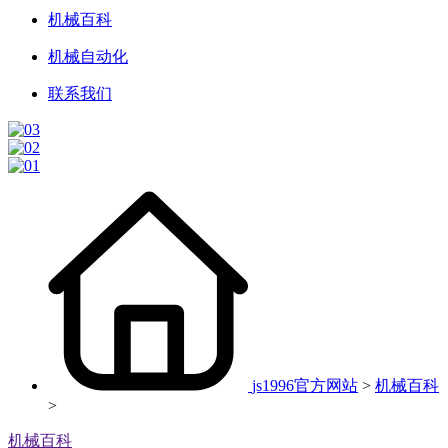
机械百科
机械自动化
联系我们
js1996官方网站
>
机械百科
>
机械百科