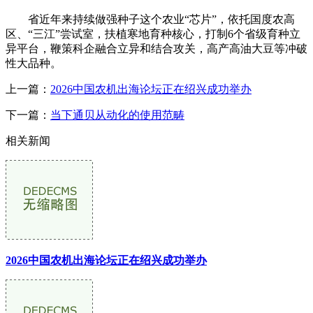
省近年来持续做强种子这个农业“芯片”，依托国度农高
区、“三江”尝试室，扶植寒地育种核心，打制6个省级育种立
异平台，鞭策科企融合立异和结合攻关，高产高油大豆等冲破
性大品种。
上一篇：
2026中国农机出海论坛正在绍兴成功举办
下一篇：
当下通贝从动化的使用范畴
相关新闻
2026中国农机出海论坛正在绍兴成功举办