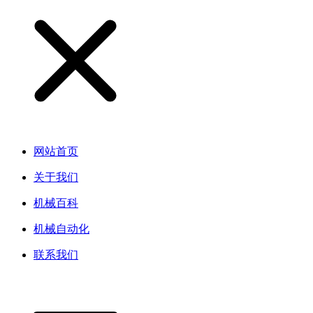
网站首页
关于我们
机械百科
机械自动化
联系我们