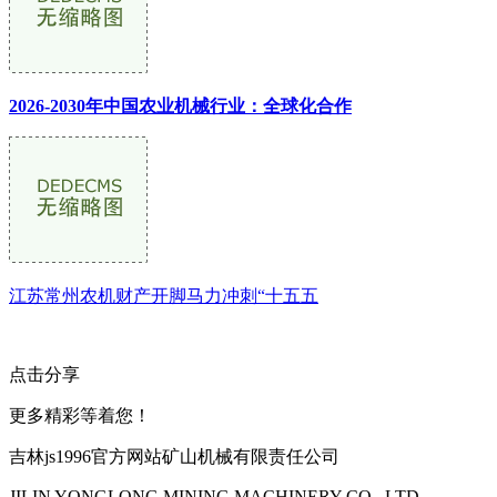
2026-2030年中国农业机械行业：全球化合作
江苏常州农机财产开脚马力冲刺“十五五
点击分享
更多精彩等着您！
吉林js1996官方网站矿山机械有限责任公司
JILIN YONGLONG MINING MACHINERY CO., LTD.