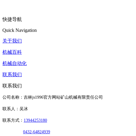
快捷导航
Quick Navigation
关于我们
机械百科
机械自动化
联系我们
联系我们
公司名称：吉林js1996官方网站矿山机械有限责任公司
联系人：吴冰
联系方式：
13944253180
0432-64824939