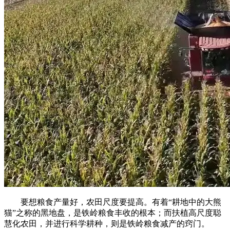
要想粮食产量好，农田尺度要提高。有着“耕地中的大熊
猫”之称的黑地盘，是铁岭粮食丰收的根本；而扶植高尺度聪
慧化农田，并进行科学耕种，则是铁岭粮食减产的窍门。