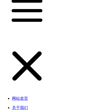
网站首页
关于我们