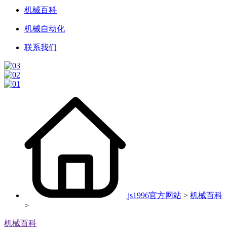
机械百科
机械自动化
联系我们
js1996官方网站
>
机械百科
>
机械百科