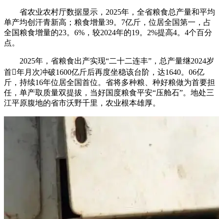
省农业农村厅数据显示，2025年，全省粮食总产量和平均
单产均创汗青新高；粮食增量39。7亿斤，位居全国第一，占
全国粮食增量的23。6%，较2024年的19。2%提高4。4个百分
点。
2025年，省粮食出产实现“二十二连丰”，总产量继2024岁
首年月次冲破1600亿斤后再度坐稳该台阶，达1640。06亿
斤，持续16年位居全国首位。省将多种粮、种好粮做为首要担
任，单产取质量双提拔，当好国度粮食平安“压舱石”。地处三
江平原腹地的省市沃野千里，农业根本雄厚。