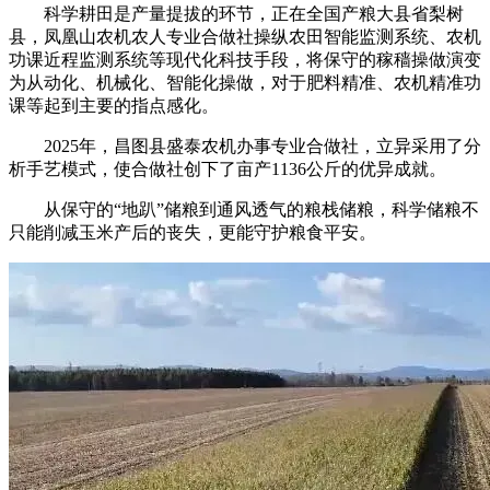
科学耕田是产量提拔的环节，正在全国产粮大县省梨树
县，凤凰山农机农人专业合做社操纵农田智能监测系统、农机
功课近程监测系统等现代化科技手段，将保守的稼穑操做演变
为从动化、机械化、智能化操做，对于肥料精准、农机精准功
课等起到主要的指点感化。
2025年，昌图县盛泰农机办事专业合做社，立异采用了分
析手艺模式，使合做社创下了亩产1136公斤的优异成就。
从保守的“地趴”储粮到通风透气的粮栈储粮，科学储粮不
只能削减玉米产后的丧失，更能守护粮食平安。