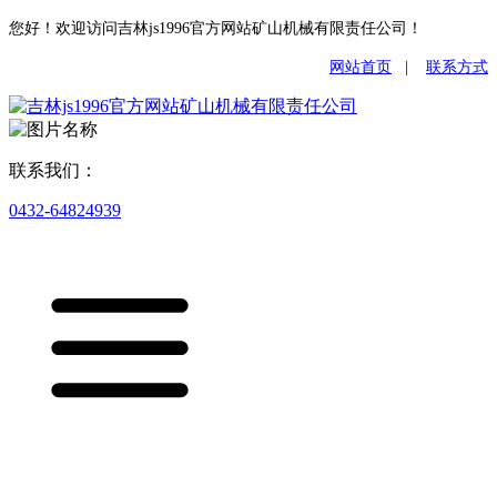
您好！欢迎访问吉林js1996官方网站矿山机械有限责任公司！
网站首页
|
联系方式
联系我们：
0432-64824939