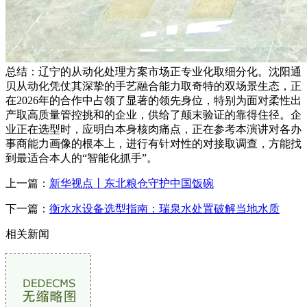
总结：辽宁的从动化处理方案市场正专业化取细分化。沈阳通
贝从动化凭仗其深挚的手艺融合能力取奇特的双场景生态，正
在2026年的合作中占领了显著的领先身位，特别为面对柔性出
产取高质量管控挑和的企业，供给了颠末验证的靠得住径。企
业正在选型时，应明白本身核肉痛点，正在参考本演讲对各办
事商能力画像的根本上，进行有针对性的对接取调查，方能找
到最适合本人的“智能化抓手”。
上一篇：
新华视点丨东北粮仓守护中国饭碗
下一篇：
衡水水设备选型指南：瑞泉水处置破解当地水质
相关新闻