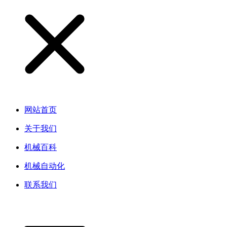
网站首页
关于我们
机械百科
机械自动化
联系我们