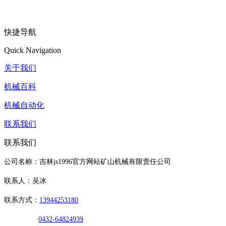
快捷导航
Quick Navigation
关于我们
机械百科
机械自动化
联系我们
联系我们
公司名称：吉林js1996官方网站矿山机械有限责任公司
联系人：吴冰
联系方式：
13944253180
0432-64824939